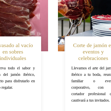
asado al vacío
Corte de jamón 
en sobres
eventos y
individuales
celebraciones
rva todo el sabor y
Llevamos el arte del ja
 del jamón ibérico,
ibérico a tu boda, reun
cto para disfrutarlo en
familiar o even
 regalar.
corporativo, con 
cortador profesional 
cautivará a tus invitados.