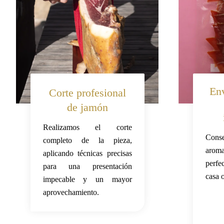
Env
Corte profesional
de jamón
Realizamos el corte
Conse
completo de la pieza,
aroma
aplicando técnicas precisas
perfe
para una presentación
casa o
impecable y un mayor
aprovechamiento.