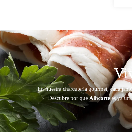
Viv
En nuestra charcutería gourmet, cada jamó
Descubre por qué
Alhcorte
es ya un 