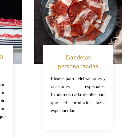
en
Bandejas
personalizadas
Ideales para celebraciones y
món
ocasiones especiales.
ión
Cuidamos cada detalle para
to
que el producto luzca
un
espectacular.
que