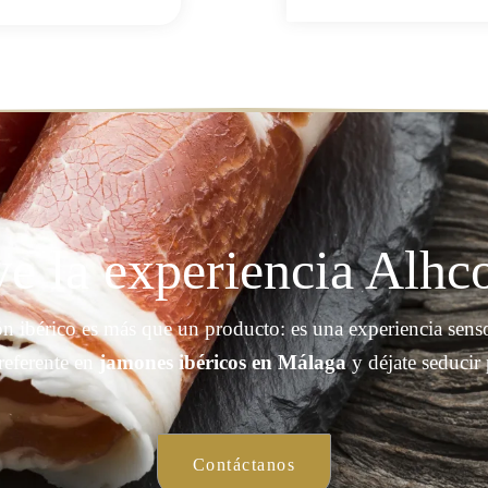
e la experiencia Alhc
n ibérico es más que un producto: es una experiencia sensor
referente en
jamones ibéricos en Málaga
y déjate seducir 
Contáctanos