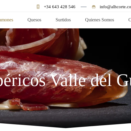
+34 643 428 546
info@alhcorte.c
amones
Quesos
Surtidos
Quienes Somos
C
éricos Valle del 