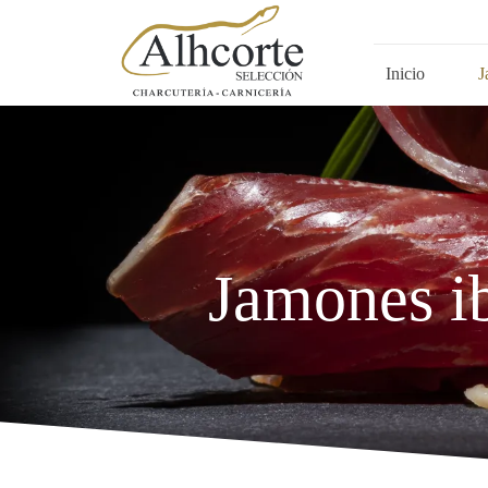
Inicio
J
Jamones ib