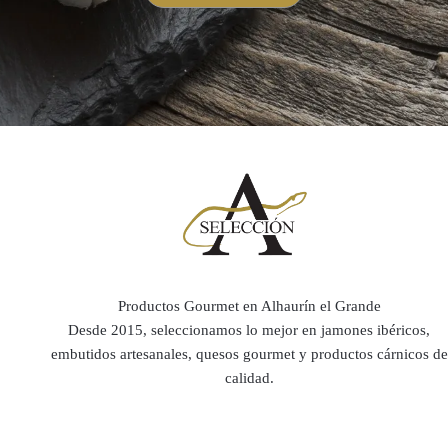
Productos Gourmet en Alhaurín el Grande
Desde 2015, seleccionamos lo mejor en jamones ibéricos,
embutidos artesanales, quesos gourmet y productos cárnicos de
calidad.
J
J
k
k